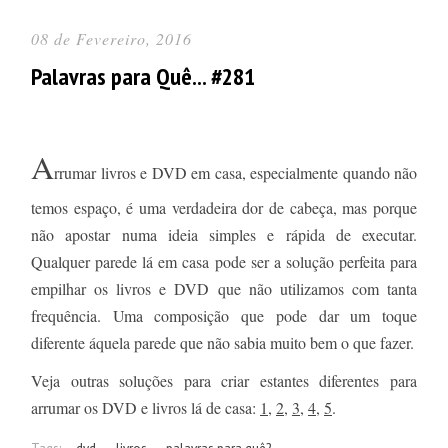
08 de Fevereiro, 2016
Palavras para Quê... #281
A
rrumar livros e DVD em casa, especialmente quando não
temos espaço, é uma verdadeira dor de cabeça, mas porque
não apostar numa ideia simples e rápida de executar.
Qualquer parede lá em casa pode ser a solução perfeita para
empilhar os livros e DVD que não utilizamos com tanta
frequência. Uma composição que pode dar um toque
diferente áquela parede que não sabia muito bem o que fazer.
Veja outras soluções para criar estantes diferentes para
arrumar os DVD e livros lá de casa:
1
,
2
,
3
,
4
,
5
.
Tags:
dvd
livros
palavras para quê?