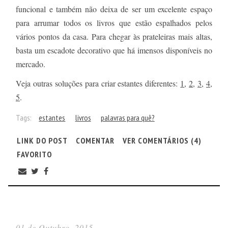
funcional e também não deixa de ser um excelente espaço
para arrumar todos os livros que estão espalhados pelos
vários pontos da casa. Para chegar às prateleiras mais altas,
basta um escadote decorativo que há imensos disponíveis no
mercado.
Veja outras soluções para criar estantes diferentes:
1
,
2
,
3
,
4
,
5
.
Tags:
estantes
livros
palavras para quê?
LINK DO POST
COMENTAR
VER COMENTÁRIOS (4)
FAVORITO
01 de Outubro, 2015