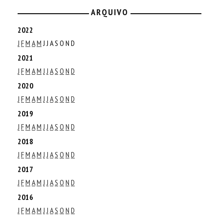
ARQUIVO
2022
J
F
M
A
M
J
J
A
S
O
N
D
2021
J
F
M
A
M
J
J
A
S
O
N
D
2020
J
F
M
A
M
J
J
A
S
O
N
D
2019
J
F
M
A
M
J
J
A
S
O
N
D
2018
J
F
M
A
M
J
J
A
S
O
N
D
2017
J
F
M
A
M
J
J
A
S
O
N
D
2016
J
F
M
A
M
J
J
A
S
O
N
D