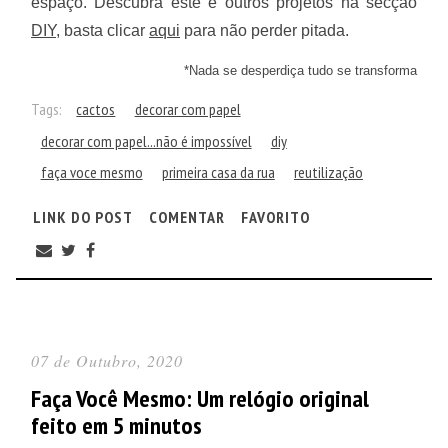
espaço.
Descubra este e outros projetos na secção
DIY
, basta clicar
aqui
para não perder pitada.
*Nada se desperdiça tudo se transforma
Tags:
cactos
decorar com papel
decorar com papel...não é impossível
diy
faça voce mesmo
primeira casa da rua
reutilização
LINK DO POST
COMENTAR
FAVORITO
07 de Outubro, 2020
Faça Você Mesmo: Um relógio original
feito em 5 minutos