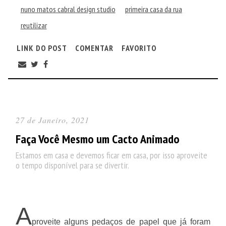
nuno matos cabral design studio
primeira casa da rua
reutilizar
LINK DO POST
COMENTAR
FAVORITO
27 de Janeiro, 2021
Faça Você Mesmo um Cacto Animado
Estamos em casa e devemos ficar em casa, por isso aproveite
o tempo disponível para se divertir.
A
proveite alguns pedaços de papel que já foram