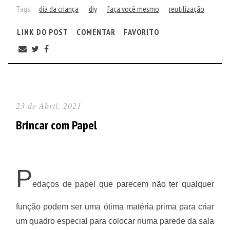
Tags:
dia da criança
diy
faça você mesmo
reutilização
LINK DO POST
COMENTAR
FAVORITO
23 de Abril, 2021
Brincar com Papel
P
edaços de papel que parecem não ter qualquer
função podem ser uma ótima matéria prima para criar
um quadro especial para colocar numa parede da sala