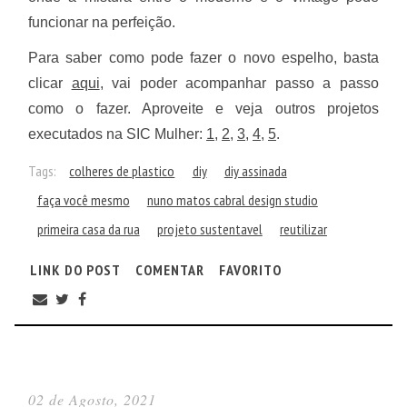
funcionar na perfeição.
Para saber como pode fazer o novo espelho, basta
clicar
aqui
, vai poder acompanhar passo a passo
como o fazer. Aproveite e veja outros projetos
executados na SIC Mulher:
1
,
2
,
3
,
4
,
5
.
Tags:
colheres de plastico
diy
diy assinada
faça você mesmo
nuno matos cabral design studio
primeira casa da rua
projeto sustentavel
reutilizar
LINK DO POST
COMENTAR
FAVORITO
02 de Agosto, 2021