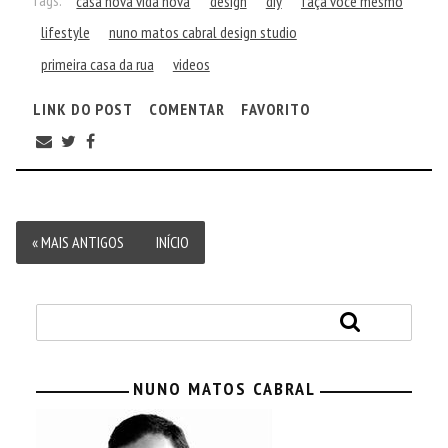
Tags:
casa nova vida nova
design
diy
faça você mesmo
lifestyle
nuno matos cabral design studio
primeira casa da rua
videos
LINK DO POST
COMENTAR
FAVORITO
« MAIS ANTIGOS
INÍCIO
NUNO MATOS CABRAL