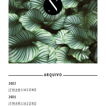
ARQUIVO
2022
J
F
M
A
M
J
J
A
S
O
N
D
2021
J
F
M
A
M
J
J
A
S
O
N
D