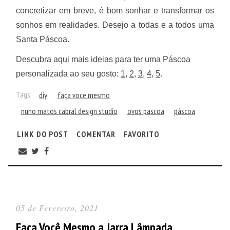
concretizar em breve, é bom sonhar e transformar os
sonhos em realidades. Desejo a todas e a todos uma
Santa Páscoa.
Descubra aqui mais ideias para ter uma Páscoa
personalizada ao seu gosto:
1
,
2
,
3
,
4
,
5
.
Tags:
diy
faça voce mesmo
nuno matos cabral design studio
ovos pascoa
páscoa
LINK DO POST
COMENTAR
FAVORITO
05 de Fevereiro, 2021
Faça Você Mesmo a Jarra Lâmpada