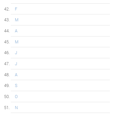
F
M
A
M
J
J
A
S
O
N