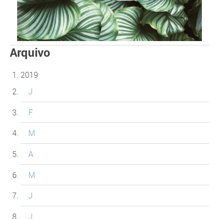
Arquivo
2019
J
F
M
A
M
J
J