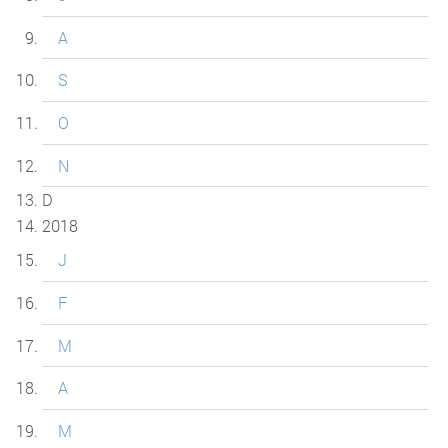
A
S
O
N
D
2018
J
F
M
A
M