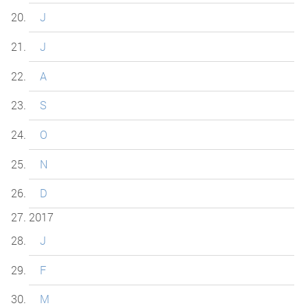
J
J
A
S
O
N
D
2017
J
F
M