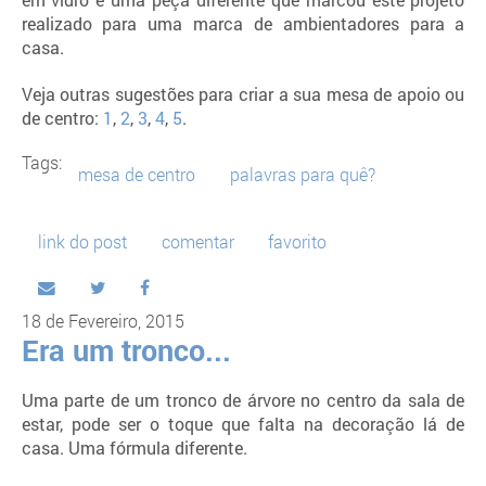
em vidro é uma peça diferente que marcou este projeto
realizado para uma marca de ambientadores para a
casa.
Veja outras sugestões para criar a sua mesa de apoio ou
de centro:
1
,
2
,
3
,
4
,
5
.
Tags:
mesa de centro
palavras para quê?
link do post
comentar
favorito
18 de Fevereiro, 2015
Era um tronco...
Uma parte de um tronco de árvore no centro da sala de
estar, pode ser o toque que falta na decoração lá de
casa. Uma fórmula diferente.