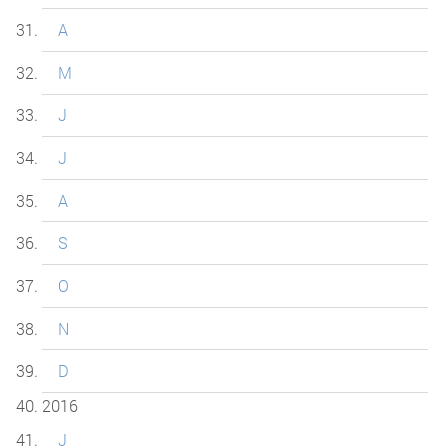
A
M
J
J
A
S
O
N
D
2016
J