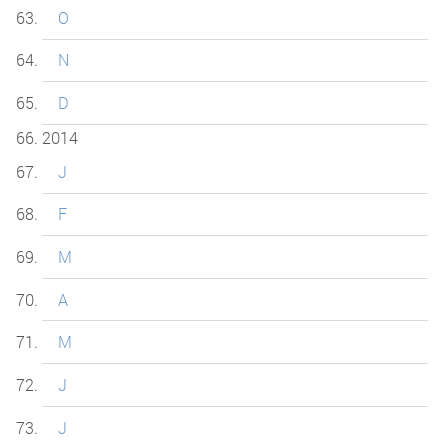
O
N
D
2014
J
F
M
A
M
J
J