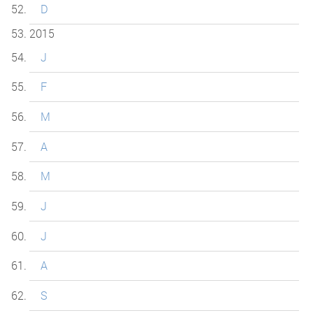
D
2015
J
F
M
A
M
J
J
A
S