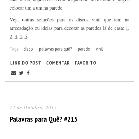
colocar um a um na parede.
Veja outras soluções para os discos vinil que tem na
arrecadação ou ideias para decorar as paredes lá de casa:
1
,
2
,
3
,
4
,
5
.
Tags:
disco
palavras para quê?
parede
vinil
LINK DO POST
COMENTAR
FAVORITO
12 de Outubro, 2015
Palavras para Quê? #215