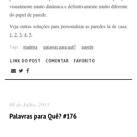
visualmente muito dinâmica e definitivamente muito diferente
do papel de parede.
Veja outras soluções para personalizar as paredes lá de casa:
1
,
2
,
3
,
4
,
5
.
Tags:
madeira
palavras para quê?
parede
LINK DO POST
COMENTAR
FAVORITO
08 de Julho, 2015
Palavras para Quê? #176