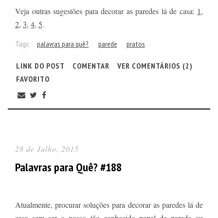
Veja outras sugestões para decorar as paredes lá de casa:
1
,
2
,
3
,
4
,
5
.
Tags:
palavras para quê?
parede
pratos
LINK DO POST
COMENTAR
VER COMENTÁRIOS (2)
FAVORITO
28 de Julho, 2015
Palavras para Quê? #188
Atualmente, procurar soluções para decorar as paredes lá de
casa sem ser o nosso tão conhecido papel de parede ou