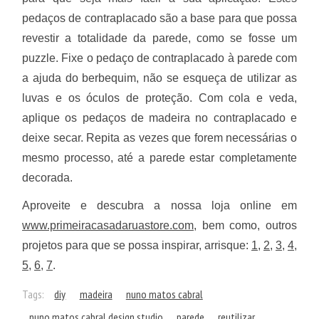
pedaços de contraplacado são a base para que possa
revestir a totalidade da parede, como se fosse um
puzzle. Fixe o pedaço de contraplacado à parede com
a ajuda do berbequim, não se esqueça de utilizar as
luvas e os óculos de proteção. Com cola e veda,
aplique os pedaços de madeira no contraplacado e
deixe secar. Repita as vezes que forem necessárias o
mesmo processo, até a parede estar completamente
decorada.
Aproveite e descubra a nossa loja online em
www.primeiracasadaruastore.com,
bem como, outros
projetos para que se possa inspirar, arrisque:
1
,
2
,
3
,
4
,
5,
6
,
7
.
Tags:
diy
madeira
nuno matos cabral
nuno matos cabral design studio
parede
reutilizar