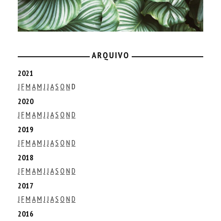
ARQUIVO
2021
J
F
M
A
M
J
J
A
S
O
N
D
2020
J
F
M
A
M
J
J
A
S
O
N
D
2019
J
F
M
A
M
J
J
A
S
O
N
D
2018
J
F
M
A
M
J
J
A
S
O
N
D
2017
J
F
M
A
M
J
J
A
S
O
N
D
2016