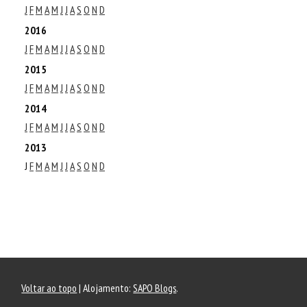
J
F
M
A
M
J
J
A
S
O
N
D
2016
J
F
M
A
M
J
J
A
S
O
N
D
2015
J
F
M
A
M
J
J
A
S
O
N
D
2014
J
F
M
A
M
J
J
A
S
O
N
D
2013
J
F
M
A
M
J
J
A
S
O
N
D
Voltar ao topo
| Alojamento:
SAPO Blogs
.