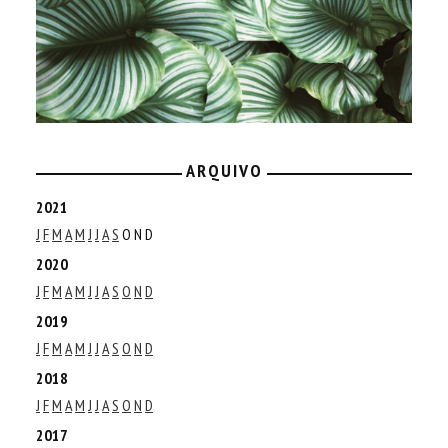
ARQUIVO
2021
J
F
M
A
M
J
J
A
S
O
N
D
2020
J
F
M
A
M
J
J
A
S
O
N
D
2019
J
F
M
A
M
J
J
A
S
O
N
D
2018
J
F
M
A
M
J
J
A
S
O
N
D
2017