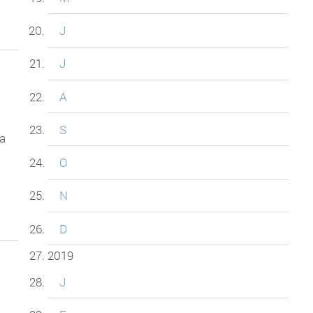
J
J
A
S
a
O
N
D
2019
J