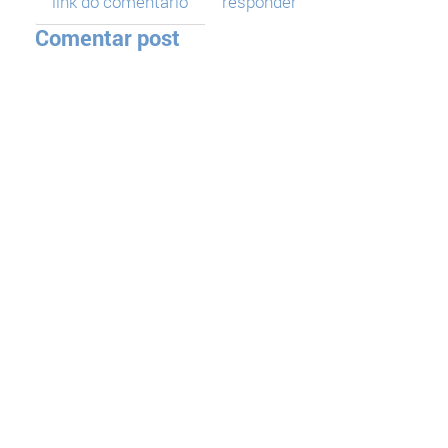
link do comentário
responder
Comentar post