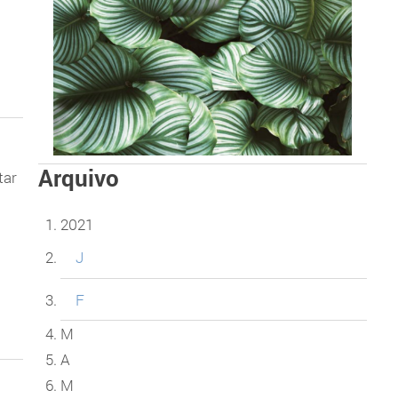
Arquivo
tar
2021
J
F
M
A
M