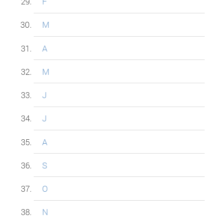
F
M
A
M
J
J
A
S
O
N