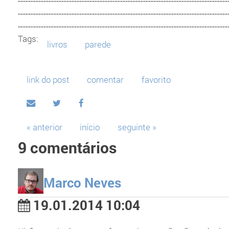
----------------------------------------------------------------------------------
----------------------------------------------------------------------------------
----------------------------------------------------------------------------------
Tags:
livros
parede
link do post
comentar
favorito
« anterior
início
seguinte »
9 comentários
Marco Neves
19.01.2014 10:04