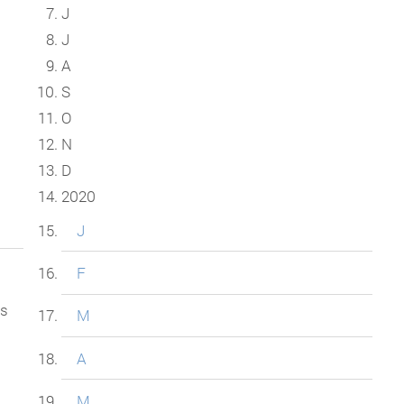
J
J
A
S
O
N
D
2020
J
F
as
M
A
M