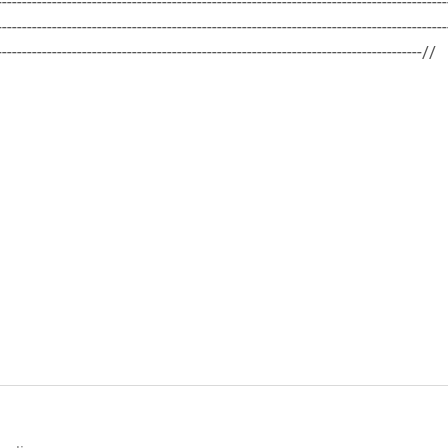
------------------------------------------------------------------------------------------
------------------------------------------------------------------------------------------
-------------------------------------------------------------------------------------//