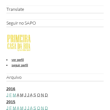
Translate
Seguir no SAPO
ver perfil
seguir perfil
Arquivo
2016
J
F
M
A
M
J
J
A
S
O
N
D
2015
J
F
M
A
M
J
J
A
S
O
N
D