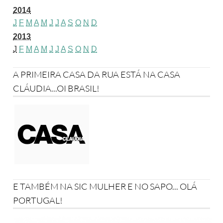
2014
J
F
M
A
M
J
J
A
S
O
N
D
2013
J
F
M
A
M
J
J
A
S
O
N
D
A PRIMEIRA CASA DA RUA ESTÁ NA CASA
CLÁUDIA...OI BRASIL!
E TAMBÉM NA SIC MULHER E NO SAPO... OLÁ
PORTUGAL!