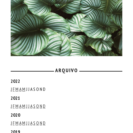
ARQUIVO
2022
J
F
M
A
M
J
J
A
S
O
N
D
2021
J
F
M
A
M
J
J
A
S
O
N
D
2020
J
F
M
A
M
J
J
A
S
O
N
D
2019