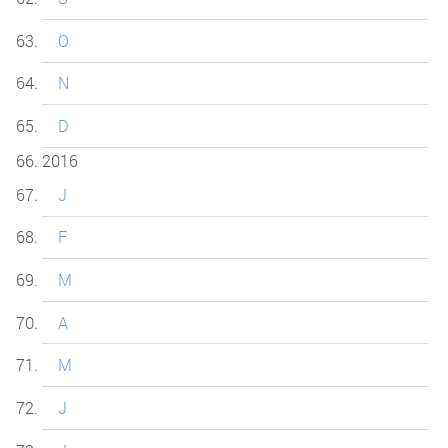
O
N
D
2016
J
F
M
A
M
J