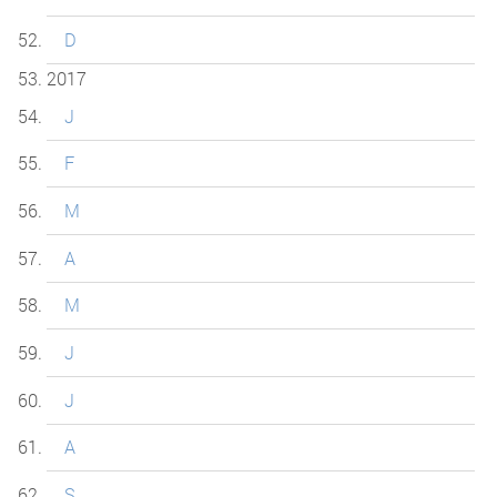
D
2017
J
F
M
A
M
J
J
A
S