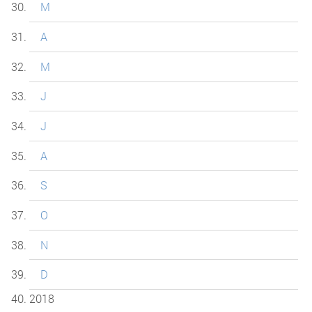
M
A
M
J
J
A
S
O
N
D
2018