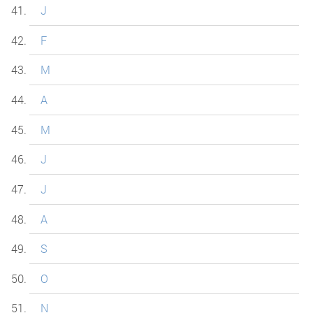
J
F
M
A
M
J
J
A
S
O
N