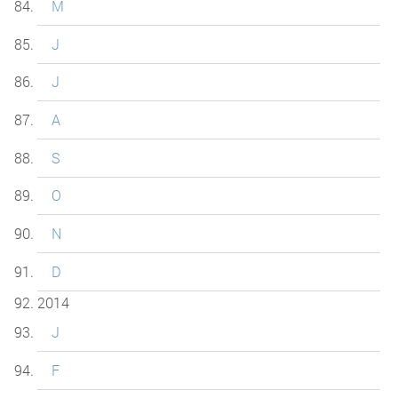
M
J
J
A
S
O
N
D
2014
J
F