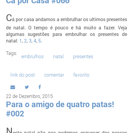
C
á por casa andamos a embrulhar os ultimos presentes
de natal. O tempo é pouco e há muito a fazer. Veja
algumas sugestões para embrulhar os presentes de
natal:
1
,
2
,
3
,
4
,
5
.
Tags:
embrulhos
natal
presentes
link do post
comentar
favorito
22 de Dezembro, 2015
Para o amigo de quatro patas!
#002
N
este natal não nos podemos esquecer dos nossos