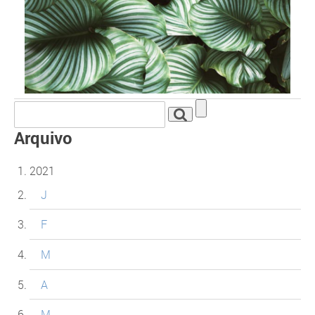
Arquivo
2021
J
F
M
A
M