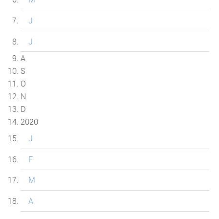
J
J
A
S
O
N
D
2020
J
F
M
A