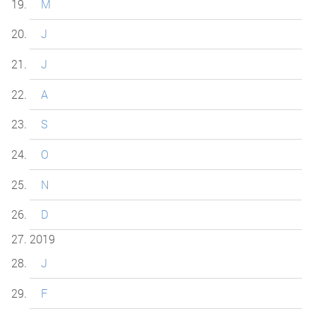
M
J
J
A
S
O
N
D
2019
J
F