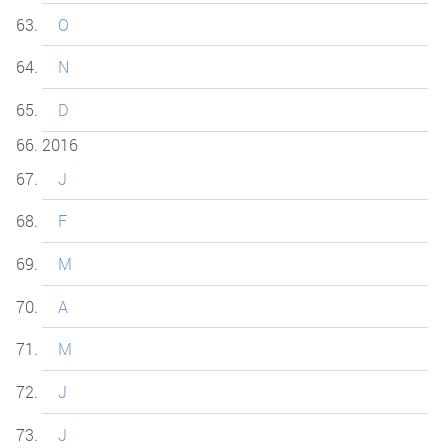
O
N
D
2016
J
F
M
A
M
J
J