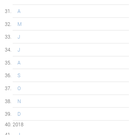
A
M
J
J
A
S
O
N
D
2018
J