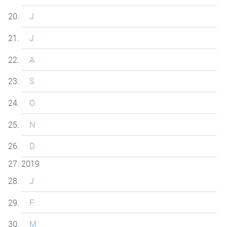
J
J
A
S
O
N
D
2019
J
F
M