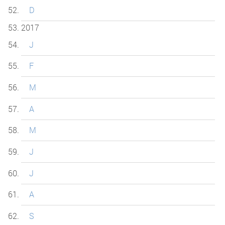
D
2017
J
F
M
A
M
J
J
A
S