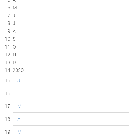
M
J
J
A
S
O
N
D
2020
J
F
M
A
M