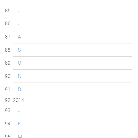
J
J
A
S
O
N
D
2014
J
F
M