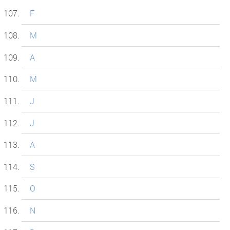
F
M
A
M
J
J
A
S
O
N