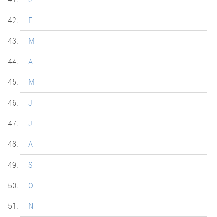
F
M
A
M
J
J
A
S
O
N