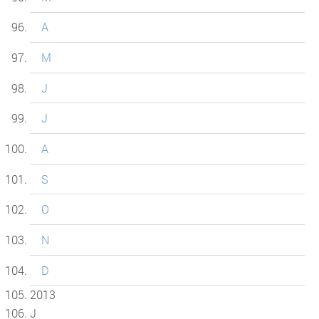
A
M
J
J
A
S
O
N
D
2013
J