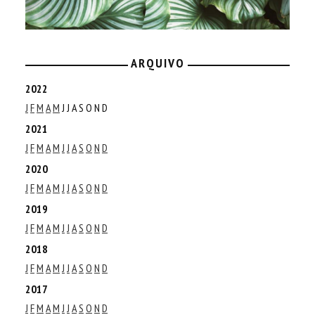
ARQUIVO
2022
J
F
M
A
M
J
J
A
S
O
N
D
2021
J
F
M
A
M
J
J
A
S
O
N
D
2020
J
F
M
A
M
J
J
A
S
O
N
D
2019
J
F
M
A
M
J
J
A
S
O
N
D
2018
J
F
M
A
M
J
J
A
S
O
N
D
2017
J
F
M
A
M
J
J
A
S
O
N
D