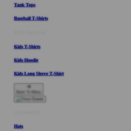
Tank Tops
Baseball T-Shirts
Kids Apparel
Kids T-Shirts
Kids Hoodie
Kids Long Sleeve T-Shirt
Back To Menu
Accessories
Hats