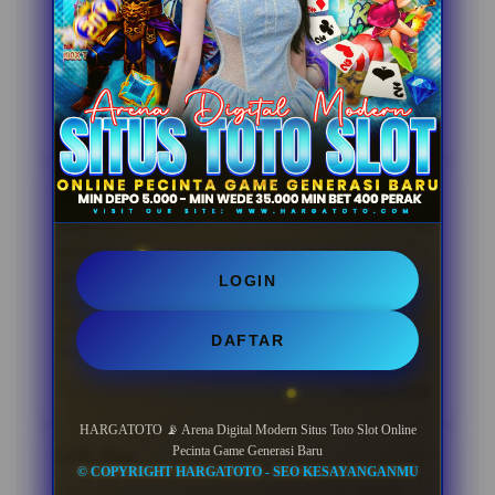
menghadirkan konsep arena digital yang modern.
Pilihan gamenya lengkap, tampilannya nyaman dilihat,
dan setiap permainan terasa lebih seru berkat fitur-
fitur generasi baru yang terus diperbarui.
05 Feb 2026
Verified Member
Papila, Batam
?????
Menurut saya HARGATOTO berbeda dari platform lain
karena selalu menghadirkan game generasi baru
dengan kualitas yang bagus. Sistemnya responsif,
LOGIN
aksesnya cepat, dan koleksi permainannya semakin
lengkap sehingga membuat saya betah bermain
DAFTAR
setiap hari.
28 Jan 2026
Member Setia
HARGATOTO 📡 Arena Digital Modern Situs Toto Slot Online
Pecinta Game Generasi Baru
Lutfi, Riau
?????
© COPYRIGHT HARGATOTO - SEO KESAYANGANMU
Yang paling saya sukai dari HARGATOTO adalah