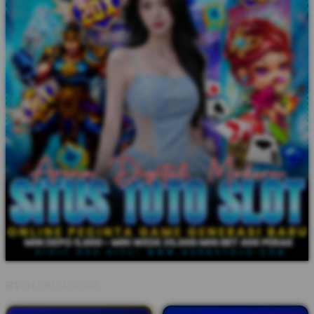
BY:
HARGATOTO.