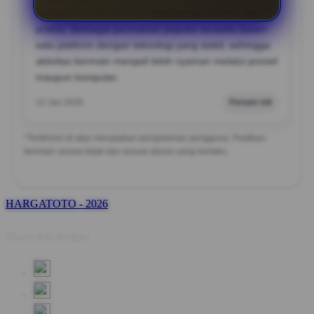
pengalaman bermainnya yang terasa modern dan
praktis. Berbagai permainan populer tersedia dalam
satu platform dengan teknologi yang stabil, sehingga
aktivitas bermain menjadi lebih nyaman melalui ponsel
maupun komputer.
12 Jan 2026
Pemain Inti
*Testimoni di atas merupakan pengalaman pengguna. Pastikan
bermain secara bijak dan sesuai aturan yang berlaku.
HARGATOTO - 2026
Share this design: