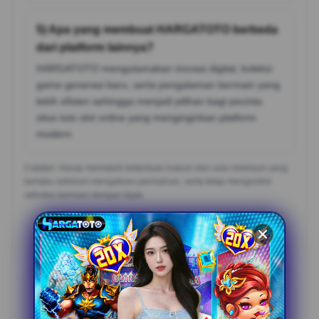
5) Apa yang membuat HARGATOTO berbeda
dari platform lainnya?
HARGATOTO mengutamakan inovasi digital, koleksi
game generasi baru, serta pengalaman bermain yang
lebih efisien sehingga menjadi pilihan bagi pecinta
situs toto slot online yang menginginkan platform
modern.
Catatan: Harap mematuhi ketentuan hukum dan usia minimum yang
berlaku sebelum mengakses permainan, serta tetap mengontrol
aktivitas bermain dengan bijak.
Review Pemain SITUS TOTO
Bunia, Jakarta
?????
Saya tertarik bergabung karena HARGATOTO