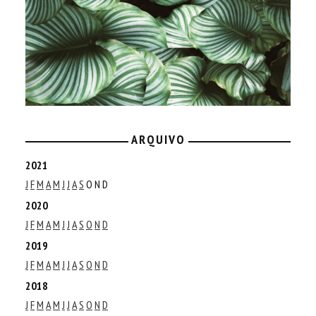
ARQUIVO
2021
J
F
M
A
M
J
J
A
S
O
N
D
2020
J
F
M
A
M
J
J
A
S
O
N
D
2019
J
F
M
A
M
J
J
A
S
O
N
D
2018
J
F
M
A
M
J
J
A
S
O
N
D