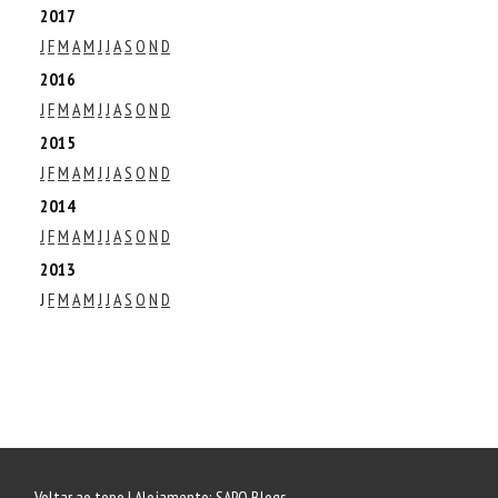
2017
J
F
M
A
M
J
J
A
S
O
N
D
2016
J
F
M
A
M
J
J
A
S
O
N
D
2015
J
F
M
A
M
J
J
A
S
O
N
D
2014
J
F
M
A
M
J
J
A
S
O
N
D
2013
J
F
M
A
M
J
J
A
S
O
N
D
Voltar ao topo
| Alojamento:
SAPO Blogs
.