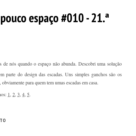
pouco espaço #010 - 21.ª
tos de nós quando o espaço não abunda. Descobri uma solução
zem parte do design das escadas. Uns simples ganchos são os
so, obviamente para quem tem umas escadas em casa.
nos:
1
,
2
,
3
,
4
,
5
.
ITO