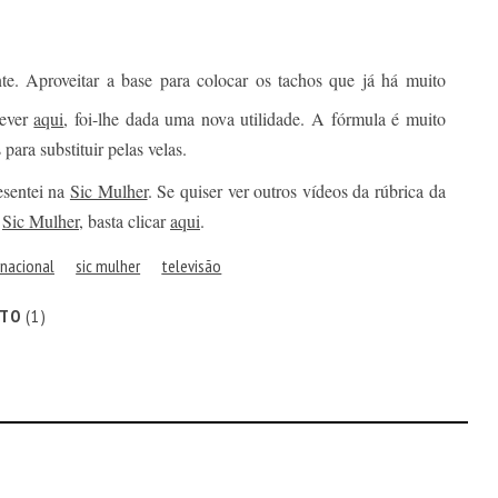
te. Aproveitar a base para colocar os tachos que já há muito
rever
aqui
, foi-lhe dada uma nova utilidade. A fórmula é muito
 para substituir pelas velas.
esentei na
Sic Mulher
. Se quiser ver outros vídeos da rúbrica da
a
Sic Mulher
, basta clicar
aqui
.
rnacional
sic mulher
televisão
ITO
(1)