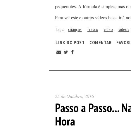
pequenotes. A fórmula é simples, mas o re
Para ver este e outros vídeos basta ir à n
Tags:
crianças
frasco
video
vídeos
LINK DO POST
COMENTAR
FAVOR
25 de Outubro, 2016
Passo a Passo... N
Hora