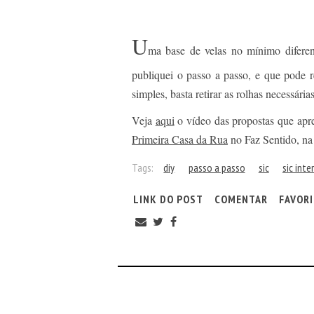
U
ma base de velas no mínimo diferen
publiquei o passo a passo, e que pode 
simples, basta retirar as rolhas necessárias
Veja
aqui
o vídeo das propostas que apr
Primeira Casa da Rua
no Faz Sentido, n
Tags:
diy
passo a passo
sic
sic inte
LINK DO POST
COMENTAR
FAVOR