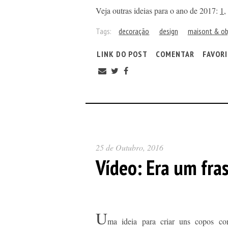
Veja outras ideias para o ano de 2017:
1
,
Tags:
decoração
design
maisont & ob
LINK DO POST
COMENTAR
FAVOR
25 de Outubro, 2016
Vídeo: Era um fras
U
ma ideia para criar uns copos com