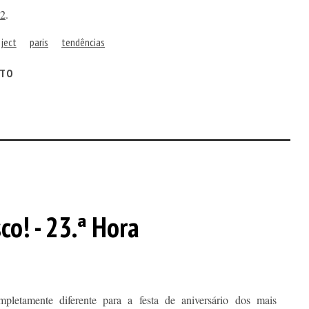
2
.
ject
paris
tendências
ITO
co! - 23.ª Hora
pletamente diferente para a festa de aniversário dos mais