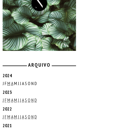
ARQUIVO
2024
J
F
M
A
M
J
J
A
S
O
N
D
2023
J
F
M
A
M
J
J
A
S
O
N
D
2022
J
F
M
A
M
J
J
A
S
O
N
D
2021