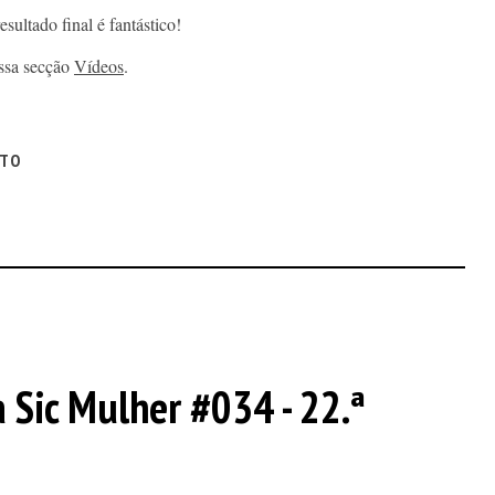
sultado final é fantástico!
ossa secção
Vídeos
.
ITO
a Sic Mulher #034 - 22.ª