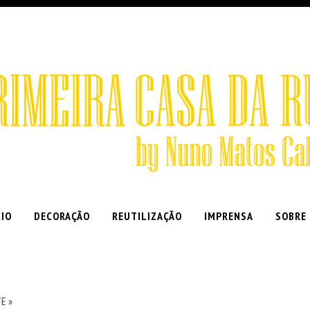
CIO
DECORAÇÃO
REUTILIZAÇÃO
IMPRENSA
SOBRE
E »