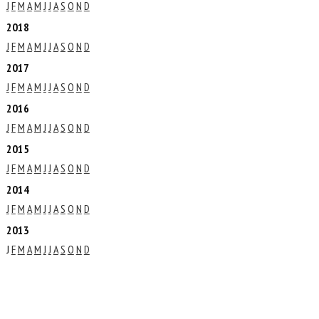
J
F
M
A
M
J
J
A
S
O
N
D
2018
J
F
M
A
M
J
J
A
S
O
N
D
2017
J
F
M
A
M
J
J
A
S
O
N
D
2016
J
F
M
A
M
J
J
A
S
O
N
D
2015
J
F
M
A
M
J
J
A
S
O
N
D
2014
J
F
M
A
M
J
J
A
S
O
N
D
2013
J
F
M
A
M
J
J
A
S
O
N
D