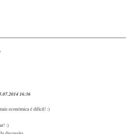
1
.07.2014 16:36
ais económica é difícil! :)
r! :)
 da discussão