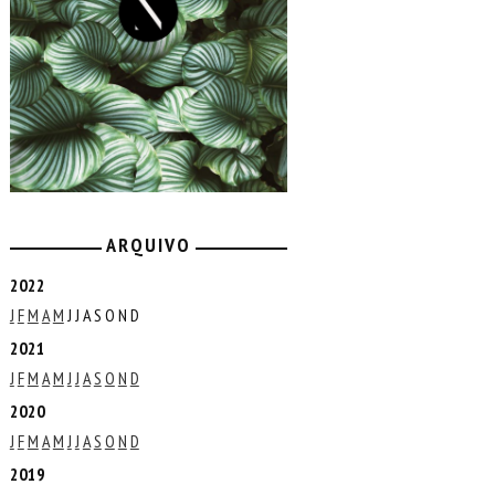
ARQUIVO
2022
J
F
M
A
M
J
J
A
S
O
N
D
2021
J
F
M
A
M
J
J
A
S
O
N
D
2020
J
F
M
A
M
J
J
A
S
O
N
D
2019