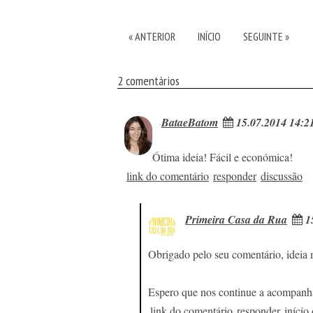
« ANTERIOR
INÍCIO
SEGUINTE »
2 comentários
BataeBatom
15.07.2014 14:2
Ótima ideia! Fácil e económica!
link do comentário
responder
discussão
Primeira Casa da Rua
15
Obrigado pelo seu comentário, ideia m
Espero que nos continue a acompanha
link do comentário
responder
início