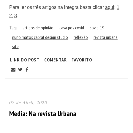
Para ler os três artigos na integra basta clicar
aqui
:
1
,
2
,
3
.
Tags:
artigos de opinião
casa pos covid
covid-19
nuno matos cabral design studio
reflexão
revista urbana
site
LINK DO POST
COMENTAR
FAVORITO
07 de Abril, 2020
Media: Na revista Urbana