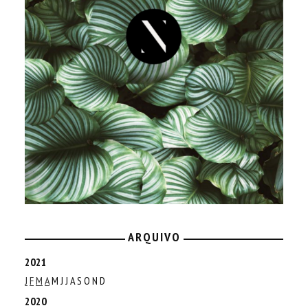
ARQUIVO
2021
J
F
M
A
M
J
J
A
S
O
N
D
2020