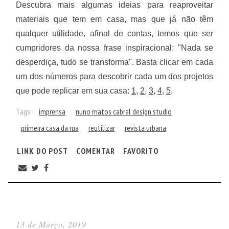
Descubra mais algumas ideias para reaproveitar
materiais que tem em casa, mas que já não têm
qualquer utilidade, afinal de contas, temos que ser
cumpridores da nossa frase inspiracional: "Nada se
desperdiça, tudo se transforma". Basta clicar em cada
um dos números para descobrir cada um dos projetos
que pode replicar em sua casa:
1
,
2
,
3
,
4
,
5
.
Tags:
imprensa
nuno matos cabral design studio
primeira casa da rua
reutilizar
revista urbana
LINK DO POST
COMENTAR
FAVORITO
13 de Março, 2019