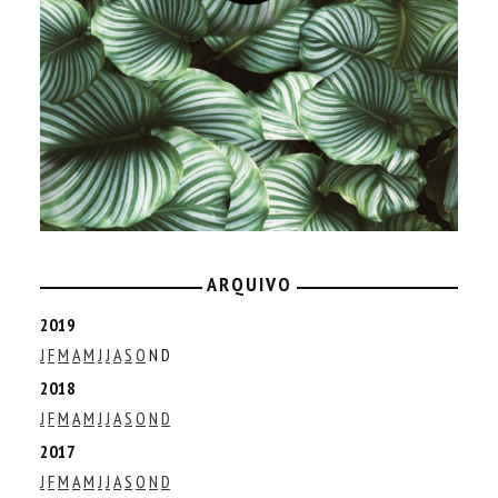
ARQUIVO
2019
J
F
M
A
M
J
J
A
S
O
N
D
2018
J
F
M
A
M
J
J
A
S
O
N
D
2017
J
F
M
A
M
J
J
A
S
O
N
D