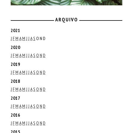
ARQUIVO
2021
J
F
M
A
M
J
J
A
S
O
N
D
2020
J
F
M
A
M
J
J
A
S
O
N
D
2019
J
F
M
A
M
J
J
A
S
O
N
D
2018
J
F
M
A
M
J
J
A
S
O
N
D
2017
J
F
M
A
M
J
J
A
S
O
N
D
2016
J
F
M
A
M
J
J
A
S
O
N
D
2015