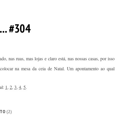
... #304
ado, nas ruas, mas lojas e claro está, nas nossas casas, por isso
a colocar na mesa da ceia de Natal. Um apontamento ao qual
al:
1
,
2
,
3
,
4
,
5
.
ITO
(2)