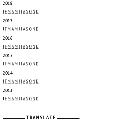
2018
J
F
M
A
M
J
J
A
S
O
N
D
2017
J
F
M
A
M
J
J
A
S
O
N
D
2016
J
F
M
A
M
J
J
A
S
O
N
D
2015
J
F
M
A
M
J
J
A
S
O
N
D
2014
J
F
M
A
M
J
J
A
S
O
N
D
2013
J
F
M
A
M
J
J
A
S
O
N
D
TRANSLATE