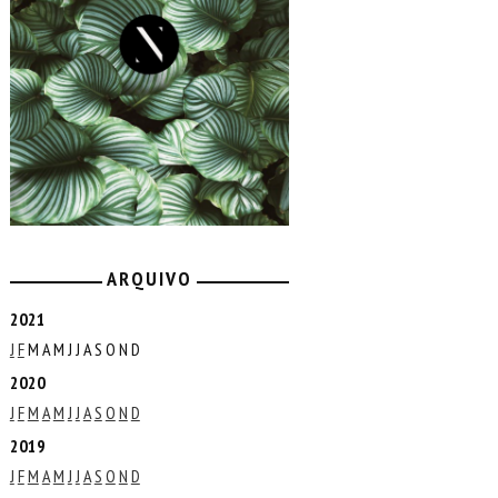
ARQUIVO
2021
J
F
M
A
M
J
J
A
S
O
N
D
2020
J
F
M
A
M
J
J
A
S
O
N
D
2019
J
F
M
A
M
J
J
A
S
O
N
D