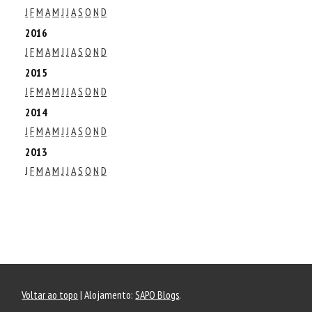
J
F
M
A
M
J
J
A
S
O
N
D
2016
J
F
M
A
M
J
J
A
S
O
N
D
2015
J
F
M
A
M
J
J
A
S
O
N
D
2014
J
F
M
A
M
J
J
A
S
O
N
D
2013
J
F
M
A
M
J
J
A
S
O
N
D
Voltar ao topo
| Alojamento:
SAPO Blogs
.