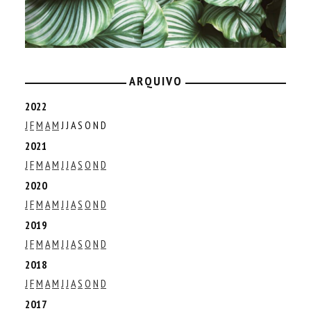
ARQUIVO
2022
J
F
M
A
M
J
J
A
S
O
N
D
2021
J
F
M
A
M
J
J
A
S
O
N
D
2020
J
F
M
A
M
J
J
A
S
O
N
D
2019
J
F
M
A
M
J
J
A
S
O
N
D
2018
J
F
M
A
M
J
J
A
S
O
N
D
2017