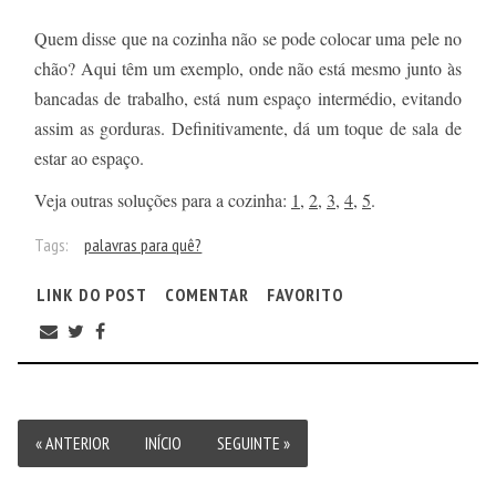
Quem disse que na cozinha não se pode colocar uma pele no
chão? Aqui têm um exemplo, onde não está mesmo junto às
bancadas de trabalho, está num espaço intermédio, evitando
assim as gorduras. Definitivamente, dá um toque de sala de
estar ao espaço.
Veja outras soluções para a cozinha:
1
,
2
,
3
,
4
,
5
.
Tags:
palavras para quê?
LINK DO POST
COMENTAR
FAVORITO
« ANTERIOR
INÍCIO
SEGUINTE »