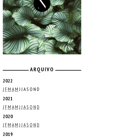
ARQUIVO
2022
J
F
M
A
M
J
J
A
S
O
N
D
2021
J
F
M
A
M
J
J
A
S
O
N
D
2020
J
F
M
A
M
J
J
A
S
O
N
D
2019