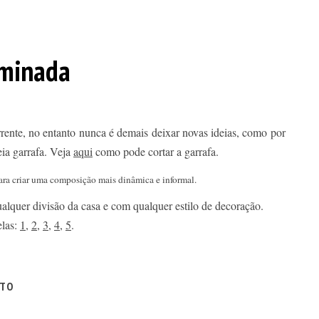
uminada
orrente, no entanto nunca é demais deixar novas ideias, como por
eia garrafa. Veja
aqui
como pode cortar a garrafa.
para criar uma composição mais dinâmica e informal.
quer divisão da casa e com qualquer estilo de decoração.
elas:
1
,
2
,
3
,
4
,
5
.
ITO