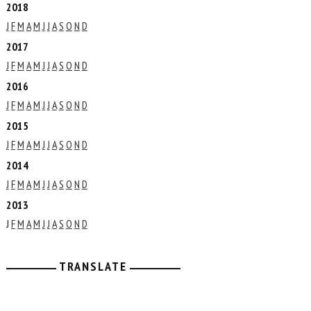
2018
J
F
M
A
M
J
J
A
S
O
N
D
2017
J
F
M
A
M
J
J
A
S
O
N
D
2016
J
F
M
A
M
J
J
A
S
O
N
D
2015
J
F
M
A
M
J
J
A
S
O
N
D
2014
J
F
M
A
M
J
J
A
S
O
N
D
2013
J
F
M
A
M
J
J
A
S
O
N
D
TRANSLATE