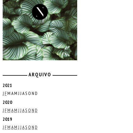
ARQUIVO
2021
J
F
M
A
M
J
J
A
S
O
N
D
2020
J
F
M
A
M
J
J
A
S
O
N
D
2019
J
F
M
A
M
J
J
A
S
O
N
D