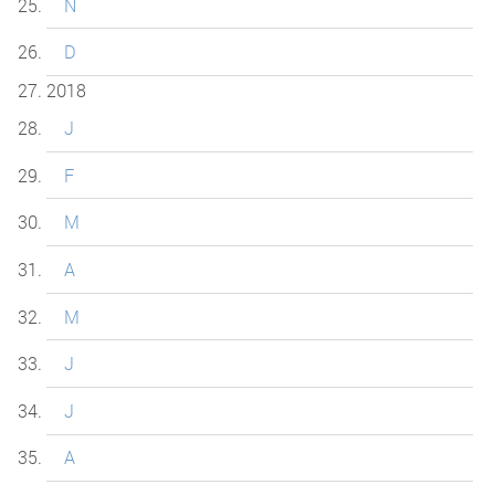
N
D
2018
J
F
M
A
M
J
J
A