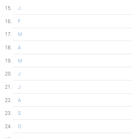
J
F
M
A
M
J
J
A
S
O