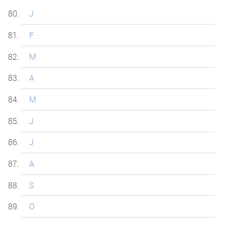
J
F
M
A
M
J
J
A
S
O