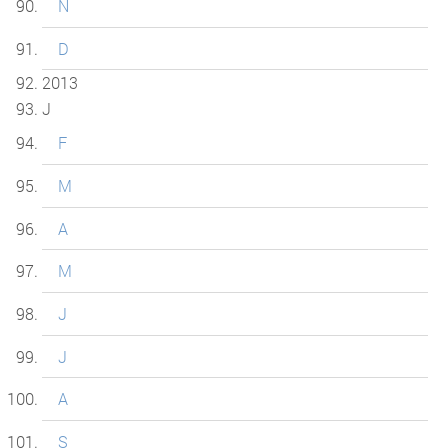
N
D
2013
J
F
M
A
M
J
J
A
S