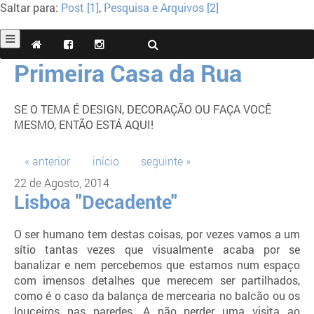
Saltar para:
Post [1]
,
Pesquisa e Arquivos [2]
Primeira Casa da Rua
SE O TEMA É DESIGN, DECORAÇÃO OU FAÇA VOCÊ
MESMO, ENTÃO ESTÁ AQUI!
« anterior
início
seguinte »
22 de Agosto, 2014
Lisboa "Decadente"
O ser humano tem destas coisas, por vezes vamos a um
sítio tantas vezes que visualmente acaba por se
banalizar e nem percebemos que estamos num espaço
com imensos detalhes que merecem ser partilhados,
como é o caso da balança de mercearia no balcão ou os
louçeiros nas paredes. A não perder uma visita ao