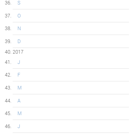
S
O
N
D
2017
J
F
M
A
M
J