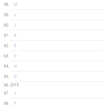
M
J
J
A
S
O
N
D
2015
J
F