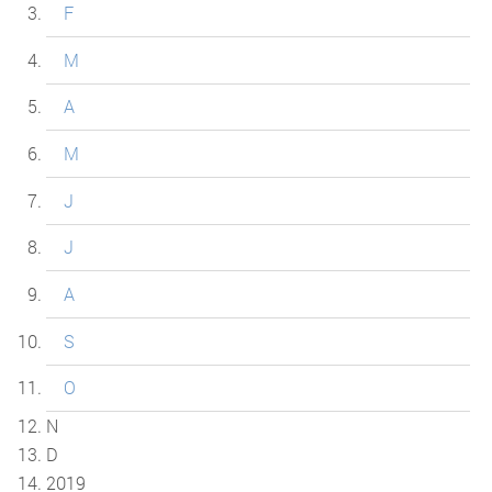
F
M
A
M
J
J
A
S
O
N
D
2019