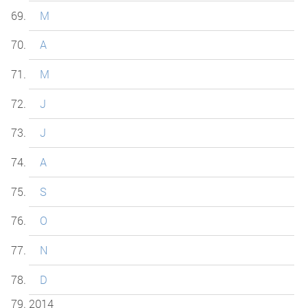
M
A
M
J
J
A
S
O
N
D
2014