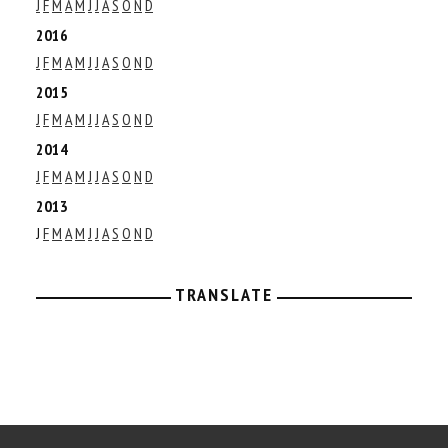
J
F
M
A
M
J
J
A
S
O
N
D
2016
J
F
M
A
M
J
J
A
S
O
N
D
2015
J
F
M
A
M
J
J
A
S
O
N
D
2014
J
F
M
A
M
J
J
A
S
O
N
D
2013
J
F
M
A
M
J
J
A
S
O
N
D
TRANSLATE