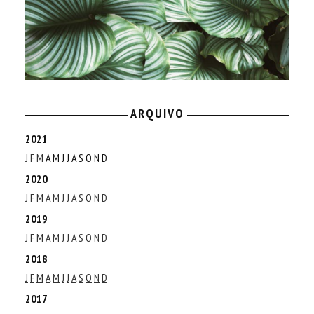
ARQUIVO
2021
J
F
M
A
M
J
J
A
S
O
N
D
2020
J
F
M
A
M
J
J
A
S
O
N
D
2019
J
F
M
A
M
J
J
A
S
O
N
D
2018
J
F
M
A
M
J
J
A
S
O
N
D
2017