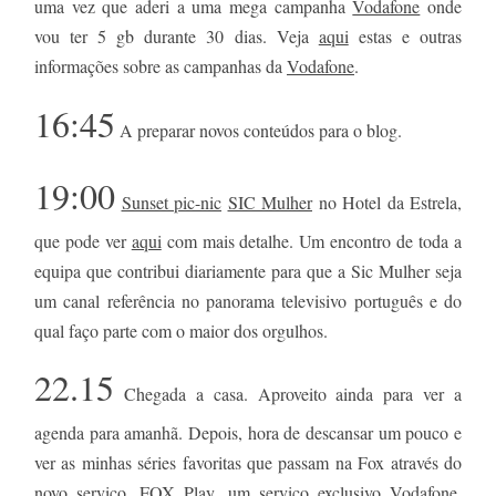
uma vez que aderi a uma mega campanha
Vodafone
onde
vou ter 5 gb durante 30 dias. Veja
aqui
estas e outras
informações sobre as campanhas da
Vodafone
.
16:45
A preparar novos conteúdos para o blog.
19:00
Sunset pic-nic
SIC Mulher
no Hotel da Estrela,
que pode ver
aqui
com mais detalhe. Um encontro de toda a
equipa que contribui diariamente para que a Sic Mulher seja
um canal referência no panorama televisivo português e do
qual faço parte com o maior dos orgulhos.
22.15
Chegada a casa. Aproveito ainda para ver a
agenda para amanhã. Depois, hora de descansar um pouco e
ver as minhas séries favoritas que passam na Fox através do
novo serviço,
FOX Play
, um serviço exclusivo
Vodafone
.