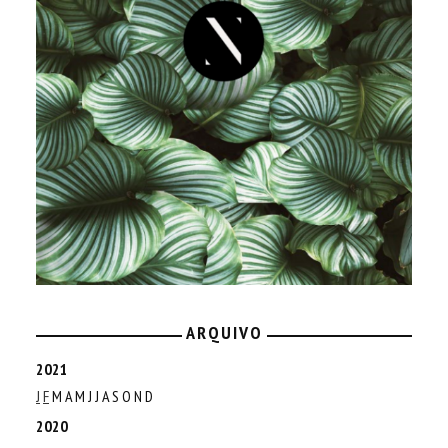
ARQUIVO
2021
J
F
M
A
M
J
J
A
S
O
N
D
2020