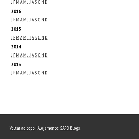
J
F
M
A
M
J
J
A
S
O
N
D
2016
J
F
M
A
M
J
J
A
S
O
N
D
2015
J
F
M
A
M
J
J
A
S
O
N
D
2014
J
F
M
A
M
J
J
A
S
O
N
D
2013
J
F
M
A
M
J
J
A
S
O
N
D
Voltar ao topo
| Alojamento:
SAPO Blogs
.