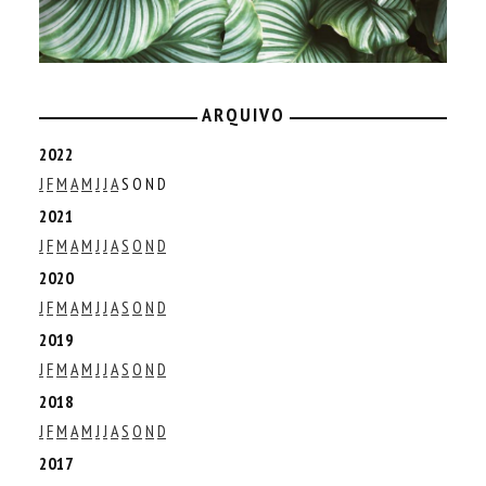
ARQUIVO
2022
J
F
M
A
M
J
J
A
S
O
N
D
2021
J
F
M
A
M
J
J
A
S
O
N
D
2020
J
F
M
A
M
J
J
A
S
O
N
D
2019
J
F
M
A
M
J
J
A
S
O
N
D
2018
J
F
M
A
M
J
J
A
S
O
N
D
2017