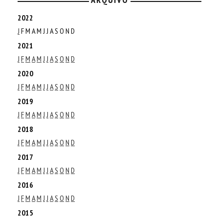
2022
J
F
M
A
M
J
J
A
S
O
N
D
2021
J
F
M
A
M
J
J
A
S
O
N
D
2020
J
F
M
A
M
J
J
A
S
O
N
D
2019
J
F
M
A
M
J
J
A
S
O
N
D
2018
J
F
M
A
M
J
J
A
S
O
N
D
2017
J
F
M
A
M
J
J
A
S
O
N
D
2016
J
F
M
A
M
J
J
A
S
O
N
D
2015