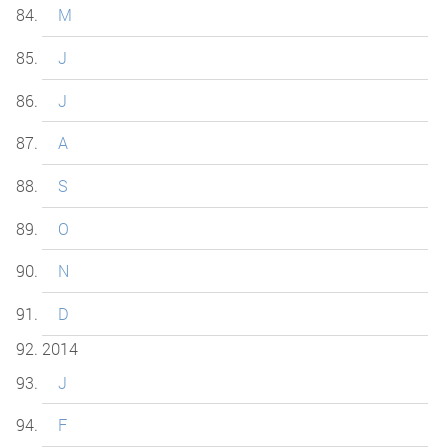
M
J
J
A
S
O
N
D
2014
J
F