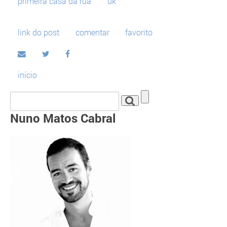
primeira casa da rua
uk
link do post
comentar
favorito
início
Nuno Matos Cabral