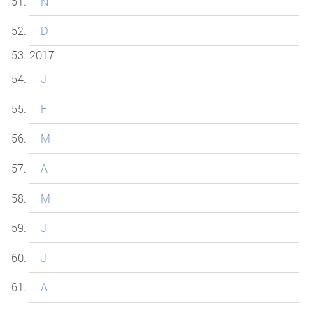
N
D
2017
J
F
M
A
M
J
J
A