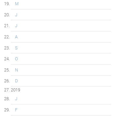
M
J
J
A
S
O
N
D
2019
J
F