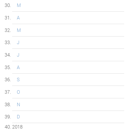
M
A
M
J
J
A
S
O
N
D
2018