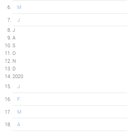
M
J
J
A
S
O
N
D
2020
J
F
M
A