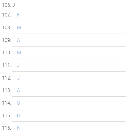
J
F
M
A
M
J
J
A
S
O
N