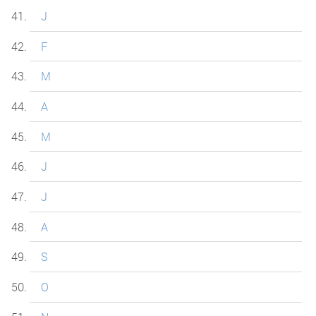
J
F
M
A
M
J
J
A
S
O