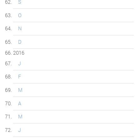
S
O
N
D
2016
J
F
M
A
M
J