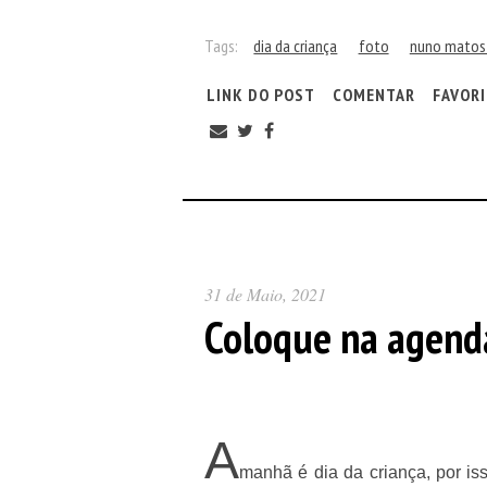
Tags:
dia da criança
foto
nuno matos 
LINK DO POST
COMENTAR
FAVOR
31 de Maio, 2021
Coloque na agenda
A
manhã é dia da criança, por is