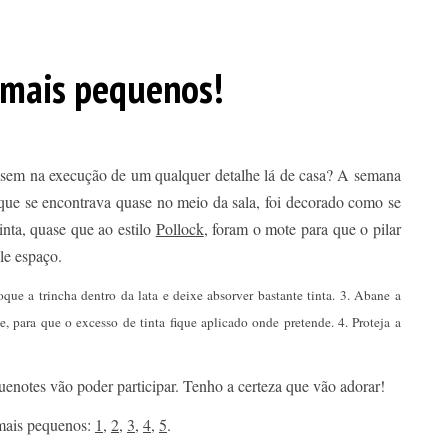
 mais pequenos!
ssem na execução de um qualquer detalhe lá de casa? A semana
 que se encontrava quase no meio da sala, foi decorado como se
tinta, quase que ao estilo
Pollock
, foram o mote para que o pilar
le espaço.
que a trincha dentro da lata e deixe absorver bastante tinta. 3. Abane a
te, para que o excesso de tinta fique aplicado onde pretende. 4. Proteja a
uenotes vão poder participar. Tenho a certeza que vão adorar!
 mais pequenos:
1
,
2
,
3
,
4
,
5
.