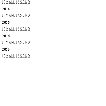
J
F
M
A
M
J
J
A
S
O
N
D
2016
J
F
M
A
M
J
J
A
S
O
N
D
2015
J
F
M
A
M
J
J
A
S
O
N
D
2014
J
F
M
A
M
J
J
A
S
O
N
D
2013
J
F
M
A
M
J
J
A
S
O
N
D