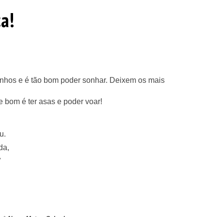
ça!
onhos e é tão bom poder sonhar. Deixem os mais
 bom é ter asas e poder voar!
u.
da,
"