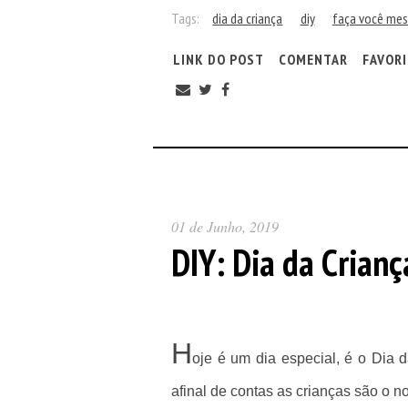
Tags:
dia da criança
diy
faça você me
LINK DO POST
COMENTAR
FAVOR
01 de Junho, 2019
DIY: Dia da Crianç
H
oje é um dia especial, é o Dia 
afinal de contas as crianças são o n