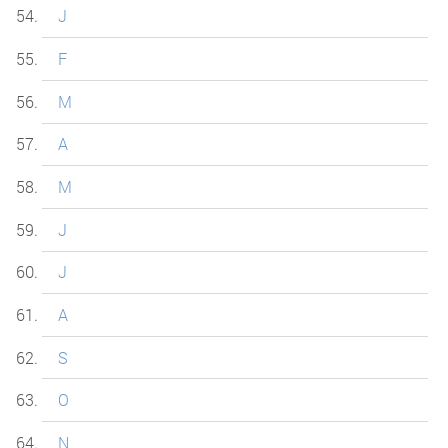
J
F
M
A
M
J
J
A
S
O
N