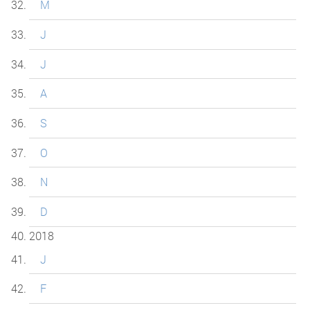
M
J
J
A
S
O
N
D
2018
J
F