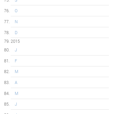
O
N
D
2015
J
F
M
A
M
J