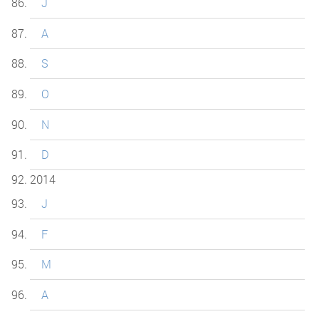
J
A
S
O
N
D
2014
J
F
M
A