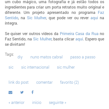
um cubo mágico, uma fotografia e já estão todos os
ingredientes para criar um porta retratos muito original e
diferente. Um projeto apresentado no programa
Faz
Sentido
, na
Sic Mulher
, que pode ver ou rever
aqui
na
íntegra.
Se quiser ver outros vídeos da
Primeira Casa da Rua
no
Faz Sentido, na
Sic Mulher
, basta clicar
aqui
. Espero que
se divirtam!
Tags:
diy
nuno matos cabral
passo a passo
sic
sic internacional
sic mulher
link do post
comentar
favorito
(2)
« anterior
início
seguinte »