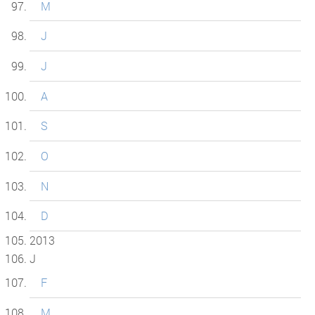
M
J
J
A
S
O
N
D
2013
J
F
M