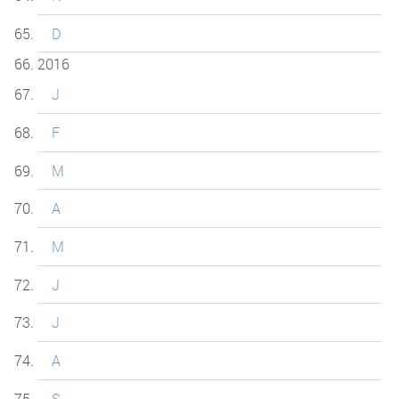
D
2016
J
F
M
A
M
J
J
A
S