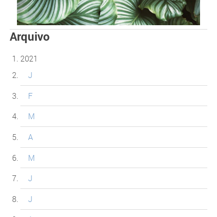
Arquivo
2021
J
F
M
A
M
J
J