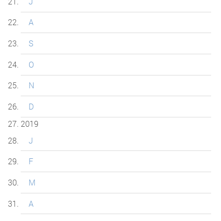
J
A
S
O
N
D
2019
J
F
M
A