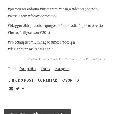
#primeiracasadarua
#instagram
#design
#decoração
#diy
#reciclagem
#facavocemesmo
#blogger
#blog
#coisasquegosto
#fotododia
#agosto
#verão
#férias
#sillyseason
#2015
#sweetaugust
#iluminação
#mesa
#design
#designbyprimeiracasadarua
Créditos. Primeira Casa da Rua, Máxima Interiores Foto. José Barreto
Tags:
fotografias
fotos
instagram
LINK DO POST
COMENTAR
FAVORITO