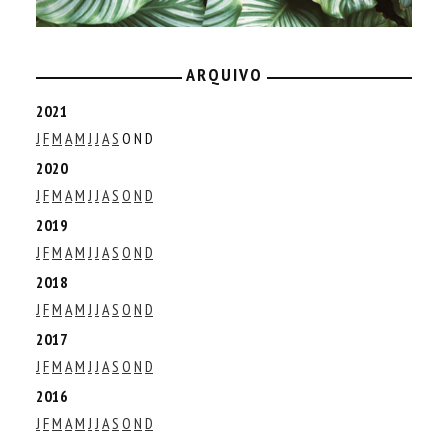
ARQUIVO
2021
J
F
M
A
M
J
J
A
S
O
N
D
2020
J
F
M
A
M
J
J
A
S
O
N
D
2019
J
F
M
A
M
J
J
A
S
O
N
D
2018
J
F
M
A
M
J
J
A
S
O
N
D
2017
J
F
M
A
M
J
J
A
S
O
N
D
2016
J
F
M
A
M
J
J
A
S
O
N
D