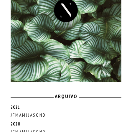
ARQUIVO
2021
J
F
M
A
M
J
J
A
S
O
N
D
2020
J
F
M
A
M
J
J
A
S
O
N
D