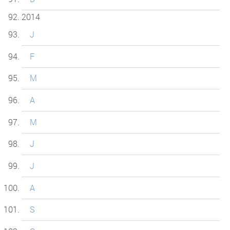
2014
J
F
M
A
M
J
J
A
S