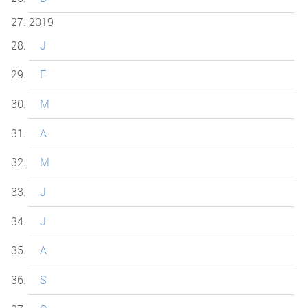
2019
J
F
M
A
M
J
J
A
S