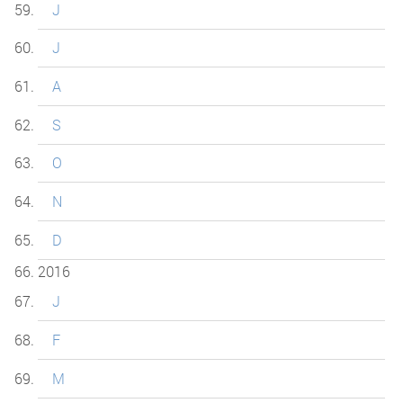
J
J
A
S
O
N
D
2016
J
F
M