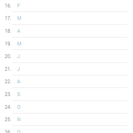
F
M
A
M
J
J
A
S
O
N
D