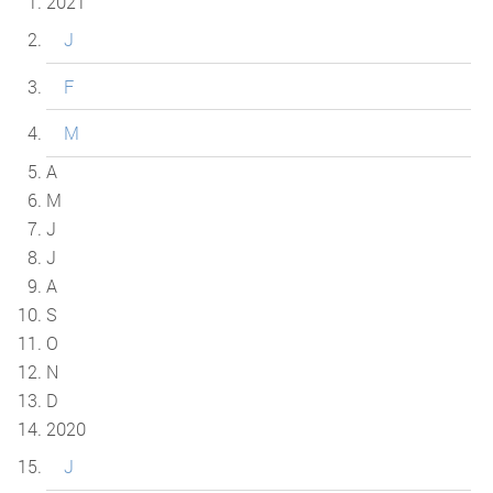
2021
J
F
M
A
M
J
J
A
S
O
N
D
2020
J