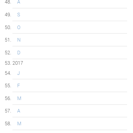
A
S
O
N
D
2017
J
F
M
A
M