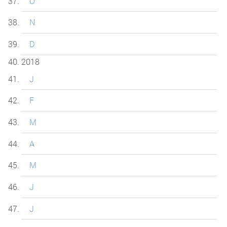
O
N
D
2018
J
F
M
A
M
J
J