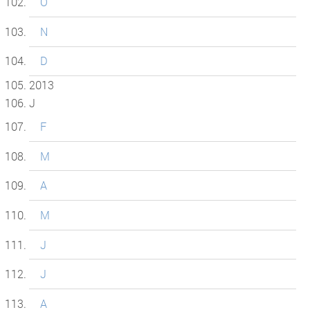
O
N
D
2013
J
F
M
A
M
J
J
A