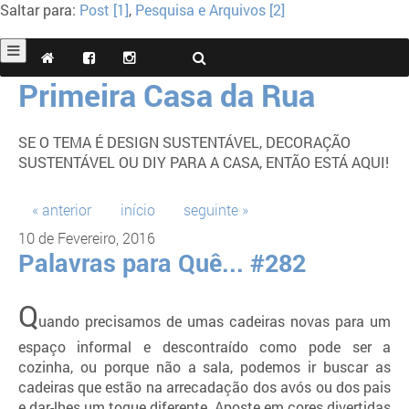
Saltar para:
Post [1]
,
Pesquisa e Arquivos [2]
Primeira Casa da Rua
SE O TEMA É DESIGN SUSTENTÁVEL, DECORAÇÃO
SUSTENTÁVEL OU DIY PARA A CASA, ENTÃO ESTÁ AQUI!
« anterior
início
seguinte »
10 de Fevereiro, 2016
Palavras para Quê... #282
Q
uando precisamos de umas cadeiras novas para um
espaço informal e descontraído como pode ser a
cozinha, ou porque não a sala, podemos ir buscar as
cadeiras que estão na arrecadação dos avós ou dos pais
e dar-lhes um toque diferente. Aposte em cores divertidas