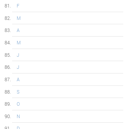
F
M
A
M
J
J
A
S
O
N
D