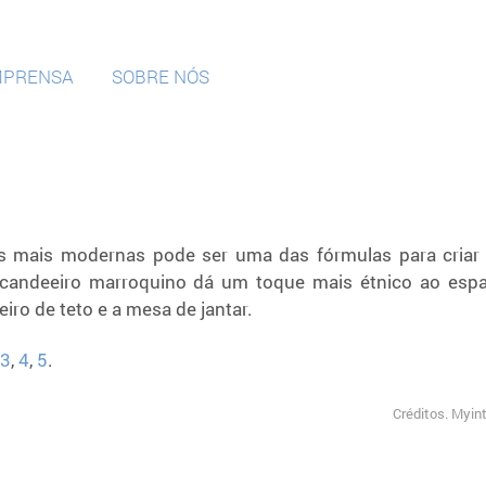
MPRENSA
SOBRE NÓS
s mais modernas pode ser uma das fórmulas para criar
O candeeiro marroquino dá um toque mais étnico ao esp
iro de teto e a mesa de jantar.
3
,
4
,
5
.
Créditos. Myint