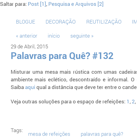
Saltar para:
Post [1]
,
Pesquisa e Arquivos [2]
BLOGUE
DECORAÇÃO
REUTILIZAÇÃO
I
« anterior
início
seguinte »
29 de Abril, 2015
Palavras para Quê? #132
Misturar uma mesa mais rústica com umas cadeira
ambiente mais eclético, descontraído e informal. 
Saiba
aqui
qual a distância que deve ter entre o candee
Veja outras soluções para o espaço de refeições:
1
,
2
,
Tags:
mesa de refeições
palavras para quê?