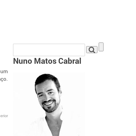
Nuno Matos Cabral
 um
aço.
erior