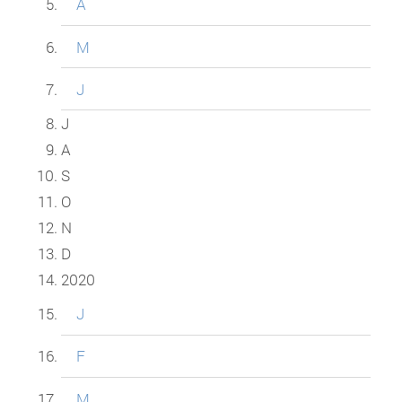
A
M
J
J
A
S
O
N
D
2020
J
F
M