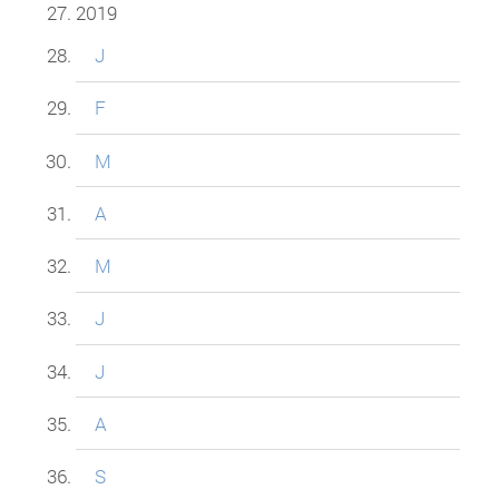
2019
J
F
M
A
M
J
J
A
S