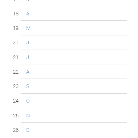
A
M
J
J
A
S
O
N
D