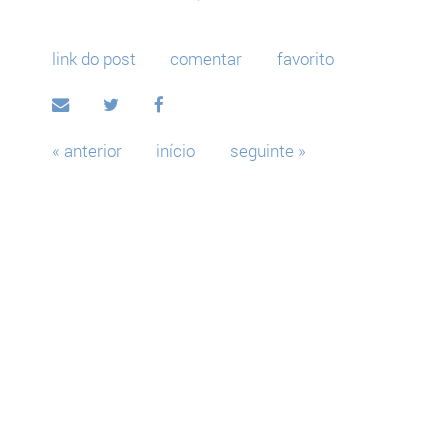
link do post
comentar
favorito
« anterior
início
seguinte »