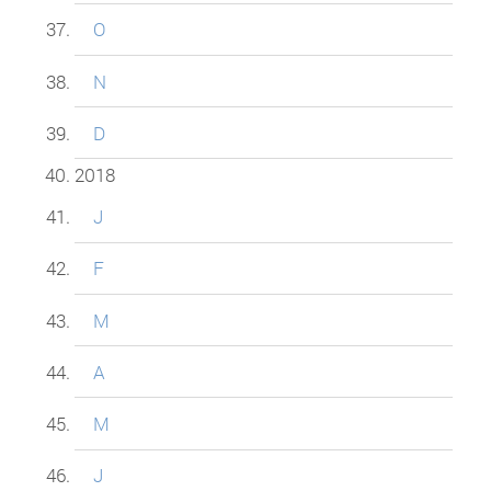
O
N
D
2018
J
F
M
A
M
J