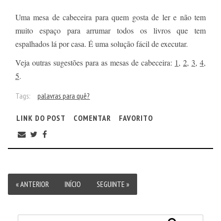
Uma mesa de cabeceira para quem gosta de ler e não tem
muito espaço para arrumar todos os livros que tem
espalhados lá por casa. É uma solução fácil de executar.
Veja outras sugestões para as mesas de cabeceira:
1
,
2
,
3
,
4
,
5
.
Tags:
palavras para quê?
LINK DO POST
COMENTAR
FAVORITO
« ANTERIOR
INÍCIO
SEGUINTE »