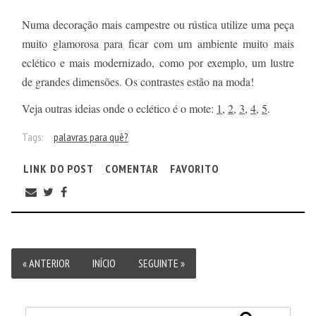
Numa decoração mais campestre ou rústica utilize uma peça
muito glamorosa para ficar com um ambiente muito mais
eclético e mais modernizado, como por exemplo, um lustre
de grandes dimensões. Os contrastes estão na moda!
Veja outras ideias onde o eclético é o mote:
1
,
2
,
3
,
4
,
5
.
Tags:
palavras para quê?
LINK DO POST
COMENTAR
FAVORITO
« ANTERIOR
INÍCIO
SEGUINTE »