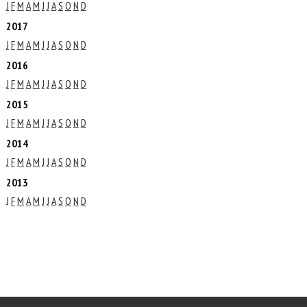
J
F
M
A
M
J
J
A
S
O
N
D
2017
J
F
M
A
M
J
J
A
S
O
N
D
2016
J
F
M
A
M
J
J
A
S
O
N
D
2015
J
F
M
A
M
J
J
A
S
O
N
D
2014
J
F
M
A
M
J
J
A
S
O
N
D
2013
J
F
M
A
M
J
J
A
S
O
N
D