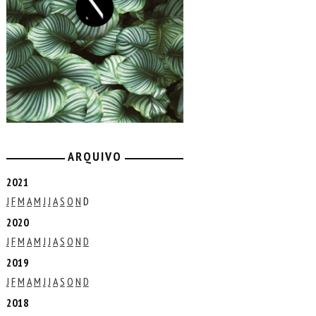
ARQUIVO
2021
J
F
M
A
M
J
J
A
S
O
N
D
2020
J
F
M
A
M
J
J
A
S
O
N
D
2019
J
F
M
A
M
J
J
A
S
O
N
D
2018