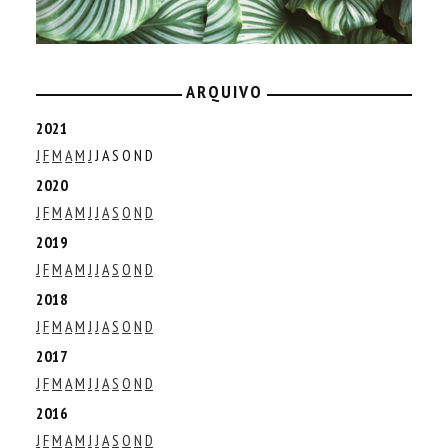
ARQUIVO
2021
J
F
M
A
M
J
J
A
S
O
N
D
2020
J
F
M
A
M
J
J
A
S
O
N
D
2019
J
F
M
A
M
J
J
A
S
O
N
D
2018
J
F
M
A
M
J
J
A
S
O
N
D
2017
J
F
M
A
M
J
J
A
S
O
N
D
2016
J
F
M
A
M
J
J
A
S
O
N
D