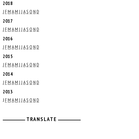
2018
J
F
M
A
M
J
J
A
S
O
N
D
2017
J
F
M
A
M
J
J
A
S
O
N
D
2016
J
F
M
A
M
J
J
A
S
O
N
D
2015
J
F
M
A
M
J
J
A
S
O
N
D
2014
J
F
M
A
M
J
J
A
S
O
N
D
2013
J
F
M
A
M
J
J
A
S
O
N
D
TRANSLATE