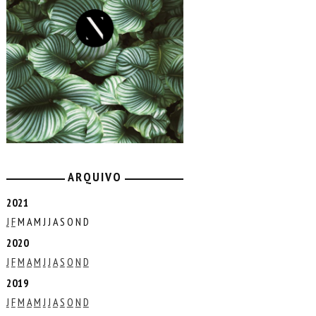
ARQUIVO
2021
J
F
M
A
M
J
J
A
S
O
N
D
2020
J
F
M
A
M
J
J
A
S
O
N
D
2019
J
F
M
A
M
J
J
A
S
O
N
D