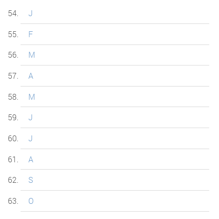
J
F
M
A
M
J
J
A
S
O