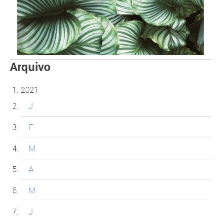
Arquivo
2021
J
F
M
A
M
J