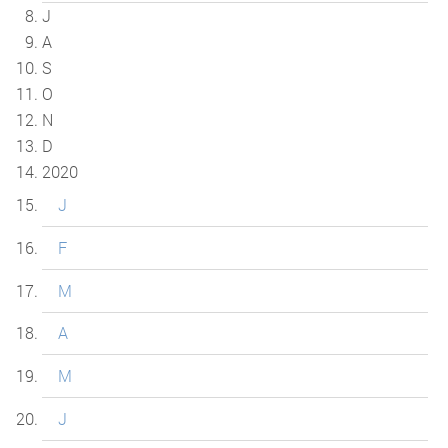
J
A
S
O
N
D
2020
J
F
M
A
M
J