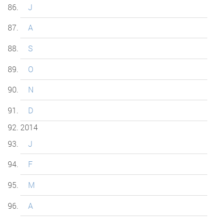
J
A
S
O
N
D
2014
J
F
M
A