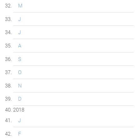
M
J
J
A
S
O
N
D
2018
J
F