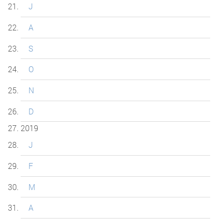
J
A
S
O
N
D
2019
J
F
M
A