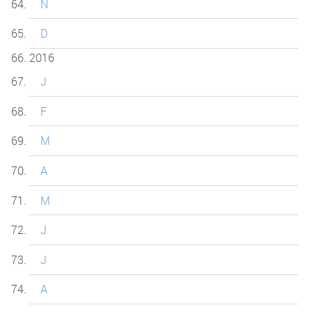
N
D
2016
J
F
M
A
M
J
J
A