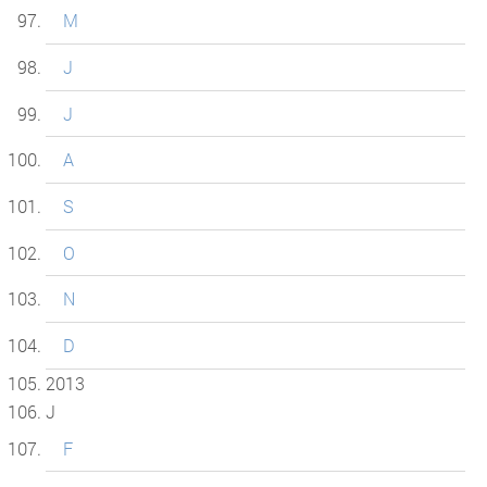
M
J
J
A
S
O
N
D
2013
J
F