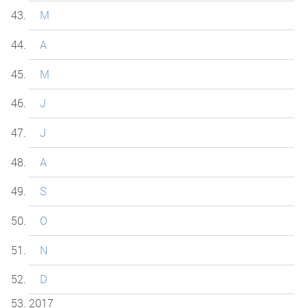
M
A
M
J
J
A
S
O
N
D
2017