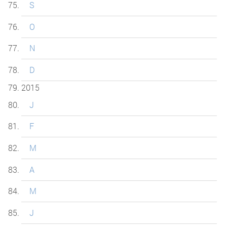
S
O
N
D
2015
J
F
M
A
M
J