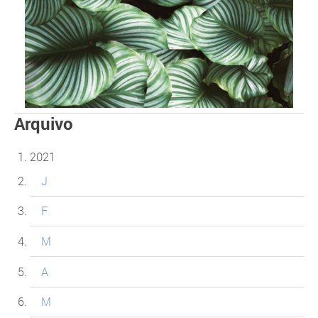
Arquivo
2021
J
F
M
A
M