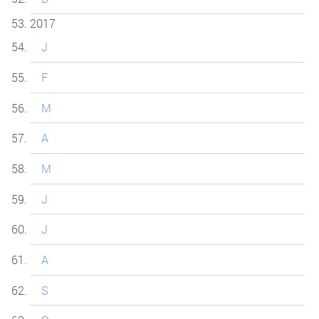
2017
J
F
M
A
M
J
J
A
S