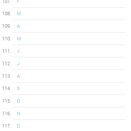
F
M
A
M
J
J
A
S
O
N
D