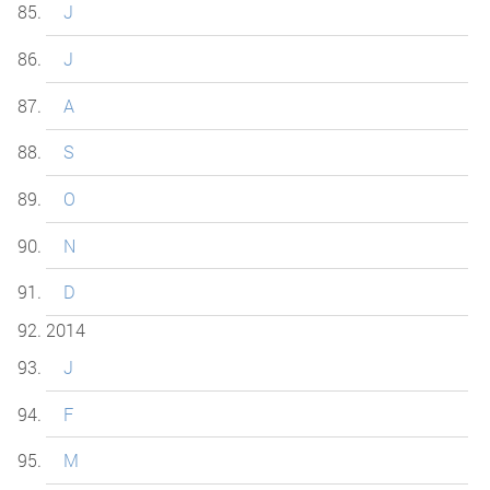
J
J
A
S
O
N
D
2014
J
F
M