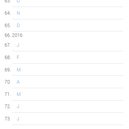
O
N
D
2016
J
F
M
A
M
J
J