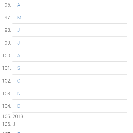
A
M
J
J
A
S
O
N
D
2013
J