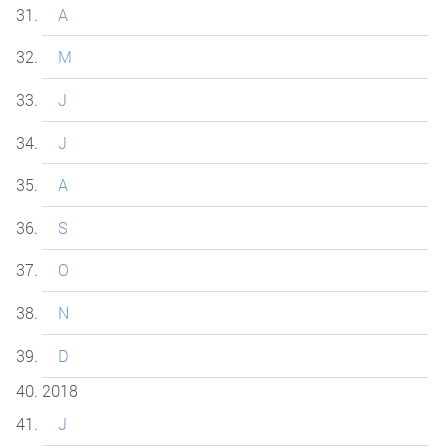
A
M
J
J
A
S
O
N
D
2018
J