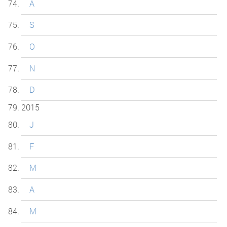
A
S
O
N
D
2015
J
F
M
A
M