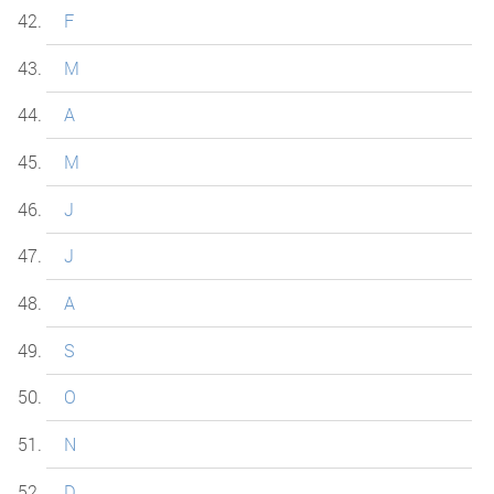
F
M
A
M
J
J
A
S
O
N
D