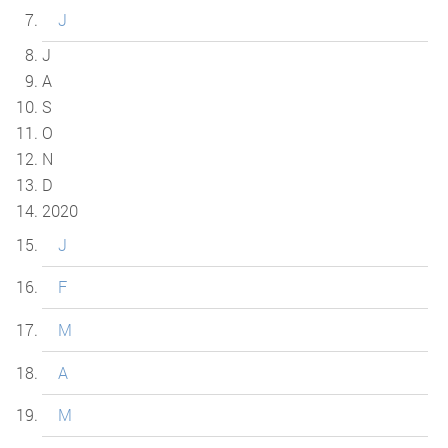
J
J
A
S
O
N
D
2020
J
F
M
A
M