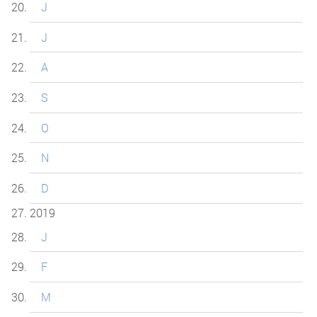
J
J
A
S
O
N
D
2019
J
F
M