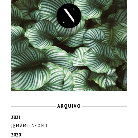
ARQUIVO
2021
J
F
M
A
M
J
J
A
S
O
N
D
2020