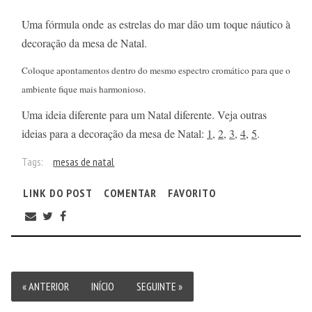
Uma fórmula onde as estrelas do mar dão um toque náutico à
decoração da mesa de Natal.
Coloque apontamentos dentro do mesmo espectro cromático para que o
ambiente fique mais harmonioso.
Uma ideia diferente para um Natal diferente. Veja outras
ideias para a decoração da mesa de Natal:
1
,
2
,
3
,
4
,
5
.
Tags:
mesas de natal
LINK DO POST
COMENTAR
FAVORITO
« ANTERIOR
INÍCIO
SEGUINTE »