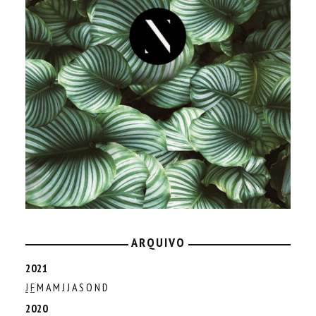
ARQUIVO
2021
J
F
M
A
M
J
J
A
S
O
N
D
2020