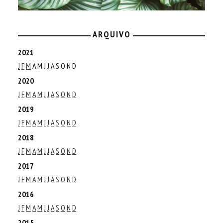
ARQUIVO
2021
J
F
M
A
M
J
J
A
S
O
N
D
2020
J
F
M
A
M
J
J
A
S
O
N
D
2019
J
F
M
A
M
J
J
A
S
O
N
D
2018
J
F
M
A
M
J
J
A
S
O
N
D
2017
J
F
M
A
M
J
J
A
S
O
N
D
2016
J
F
M
A
M
J
J
A
S
O
N
D
2015