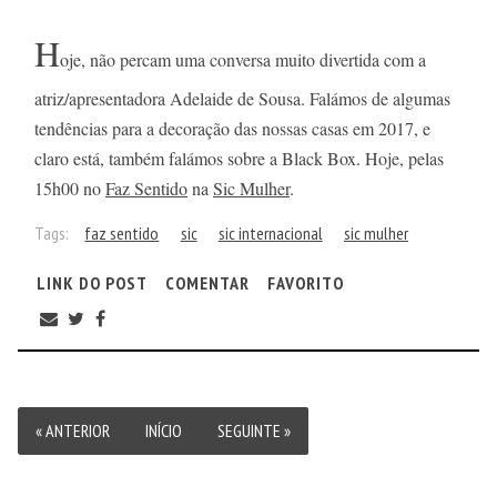
H
oje, não percam uma conversa muito divertida com a
atriz/apresentadora Adelaide de Sousa. Falámos de algumas
tendências para a decoração das nossas casas em 2017, e
claro está, também falámos sobre a Black Box. Hoje, pelas
15h00 no
Faz Sentido
na
Sic Mulher
.
Tags:
faz sentido
sic
sic internacional
sic mulher
LINK DO POST
COMENTAR
FAVORITO
« ANTERIOR
INÍCIO
SEGUINTE »