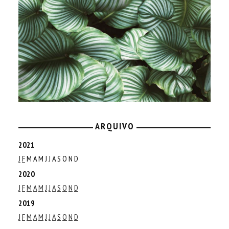
ARQUIVO
2021
J
F
M
A
M
J
J
A
S
O
N
D
2020
J
F
M
A
M
J
J
A
S
O
N
D
2019
J
F
M
A
M
J
J
A
S
O
N
D