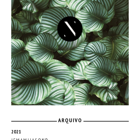
ARQUIVO
2021
J
F
M
A
M
J
J
A
S
O
N
D