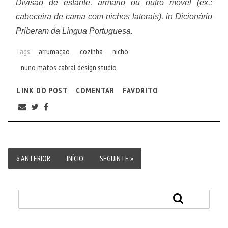
Divisão
de
estante
,
armário
ou
outro
móvel
(
ex
.:
cabeceira
de
cama
com
nichos
laterais
),
in Dicionário
Priberam da Língua Portuguesa.
Tags:
arrumação
cozinha
nicho
nuno matos cabral design studio
LINK DO POST
COMENTAR
FAVORITO
« ANTERIOR
INÍCIO
SEGUINTE »